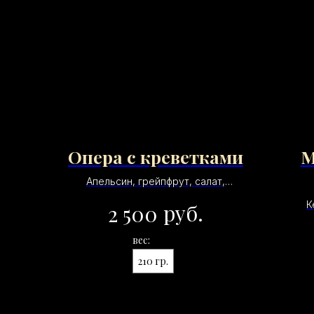
Опера с креветками
М
Апельсин, грейпфрут, салат,
креветка, миндаль
К
руб.
2 500
вес:
210 гр.