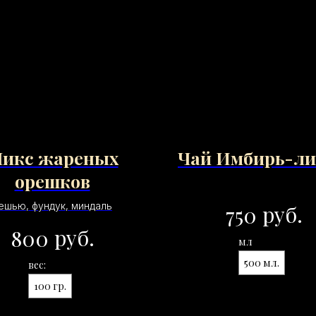
икс жареных
Чай Имбирь-л
орешков
ешью, фундук, миндаль
руб.
750
руб.
800
мл
500 мл.
вес:
100 гр.