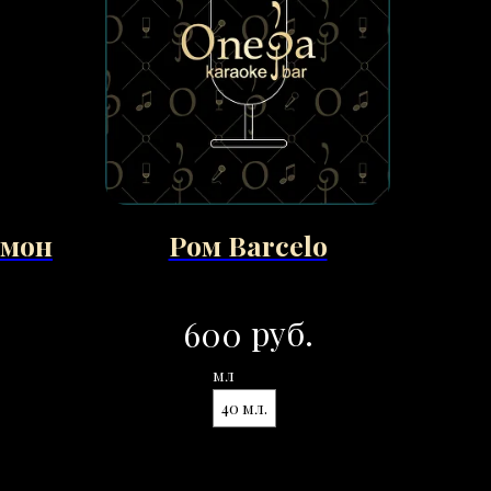
имон
Ром Barcelo
руб.
600
мл
40 мл.