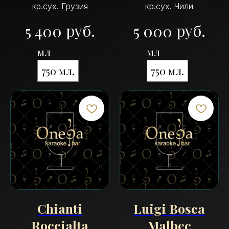
кр.сух. Грузия
кр.сух. Чили
руб.
руб.
5 400
5 000
мл
мл
750 мл.
750 мл.
Chianti
Luigi Bosca
Roccialta
Malbec