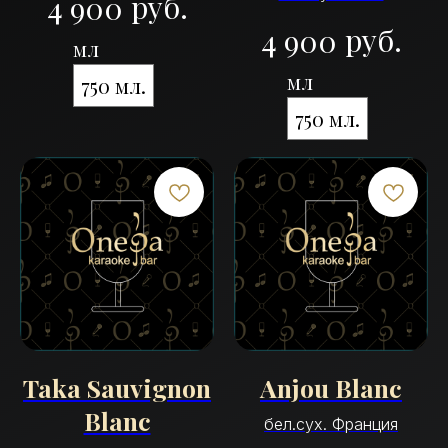
руб.
4 900
руб.
4 900
мл
мл
750 мл.
750 мл.
Taka Sauvignon
Anjou Blanc
Blanc
бел.сух. Франция