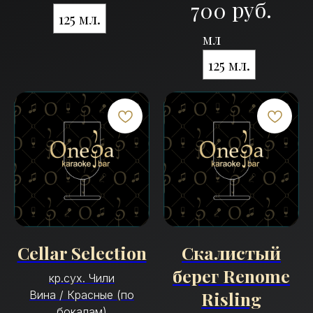
руб.
700
125 мл.
мл
125 мл.
Cellar Selection
Скалистый
берег Renome
кр.сух. Чили
Risling
Вина / Красные (по
бокалам)