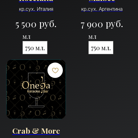
кр.сух. Италия
кр.сух. Аргентина
руб.
руб.
5 500
7 900
мл
мл
750 мл.
750 мл.
Crab & More