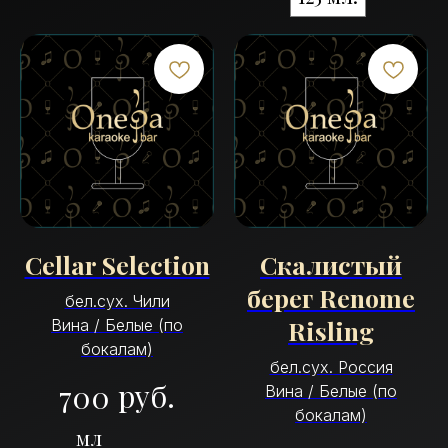
Cellar Selection
Скалистый
берег Renome
бел.сух. Чили
Risling
Вина / Белые (по
бокалам)
бел.сух. Россия
руб.
700
Вина / Белые (по
бокалам)
мл