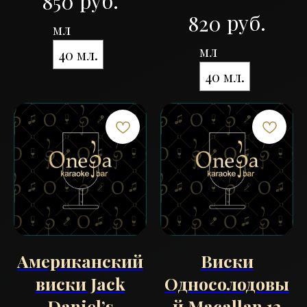
руб.
850
руб.
820
мл
мл
40 мл.
40 мл.
Американский
Виски
виски Jack
Односолодовы
Daniel’s
й Macallan 12