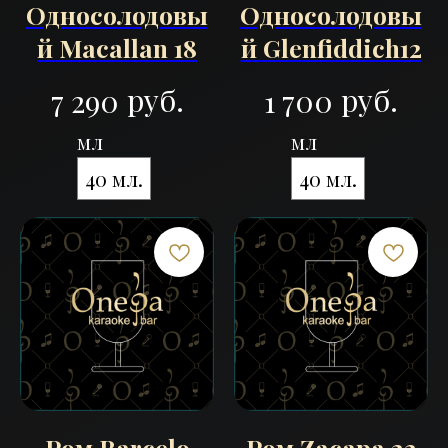
Односолодовы
Односолодовы
й Macallan 18
й Glenfiddich12
руб.
руб.
7 290
1 700
мл
мл
40 мл.
40 мл.
Ром Barcelo
Ром Zacapa 23