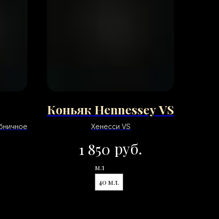
Коньяк Hennessey VS
убничное
Хенесси VS
руб.
1 850
мл
40 мл.