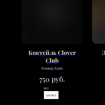
Коктейль Clover
Club
Кловер Клаб
Джин/малиновый сироп/
руб.
750
сок лимона белок
мл
110 мл.