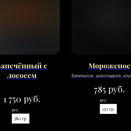
Запечённый с
Мороженое
лососем
Ванильное, шоколадное, кл
руб.
785
руб.
1 750
вес:
120 гр.
вес:
380 гр.