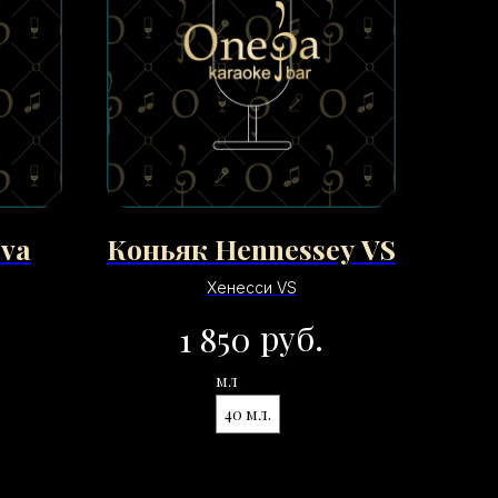
rva
Коньяк Hennessey VS
Хенесси VS
руб.
1 850
мл
40 мл.