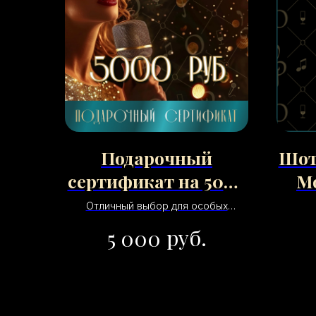
Подарочный
Шот
сертификат на 5000
Mo
рублей
Отличный выбор для особых
случаев или подарка меломанам.
руб.
5 000
Позволяет провести вечер в
компании друзей, наслаждаясь
музыкой и фирменными блюдами.