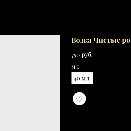
Водка Чистые р
руб.
750
мл
40 мл.