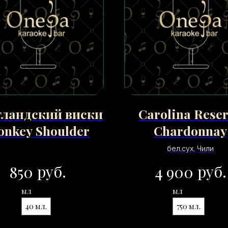
ландский виски
Carolina Rese
nkey Shoulder
Chardonnay
бел.сух. Чили
руб.
руб.
850
4 900
мл
мл
40 мл.
750 мл.