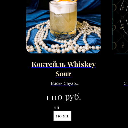
Коктейль Whiskey
Sour
Виски Сауэр
С
Виски/сок лимона/
руб.
1 110
сахарный сироп/белок/лед
мл
110 мл.