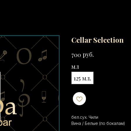
Cellar Selection
руб.
700
мл
125 мл.
бел.сух. Чили
Вина / Белые (по бокалам)