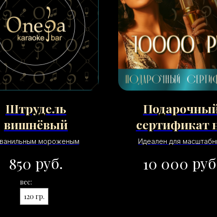
Штрудель
Подарочны
вишнёвый
сертификат 
10000 рубле
 ванильным мороженым
Идеален для масштабн
праздников, корпорати
руб.
руб
850
10 000
мероприятий или значимых
Обладатель сможет органи
вес:
грандиозный вечер, приг
большую компанию 
120 гр.
воспользовавшись
дополнительными услугами 