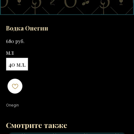
Водка Онегин
руб.
680
мл
40 мл.
Onegin
Смотрите также