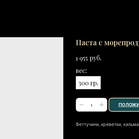
Паста с морепро
руб.
1 955
вес:
300 гр.
ПОЛОЖИ
Феттучини, креветки, кальма